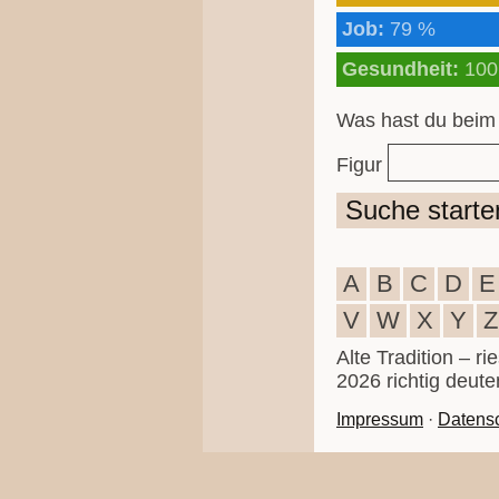
Job:
79 %
Gesundheit:
100
Was hast du beim
Figur
Suche starte
A
B
C
D
E
V
W
X
Y
Z
Alte Tradition – r
2026 richtig deute
Impressum
·
Datens