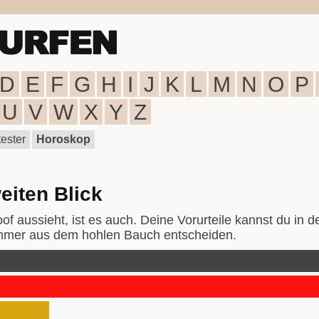
D
E
F
G
H
I
J
K
L
M
N
O
P
U
V
W
X
Y
Z
ester
Horoskop
eiten Blick
oof aussieht, ist es auch. Deine Vorurteile kannst du in d
 immer aus dem hohlen Bauch entscheiden.