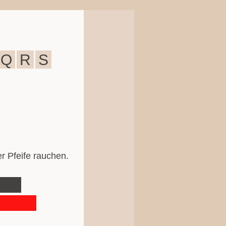
Q
R
S
er Pfeife rauchen.