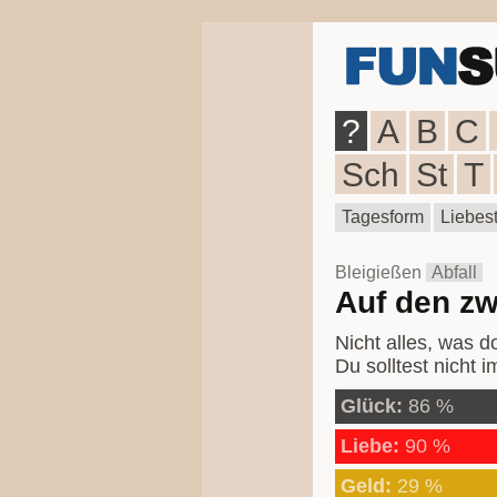
?
A
B
C
Sch
St
T
Tagesform
Liebest
Bleigießen
Abfall
Auf den zw
Nicht alles, was d
Du solltest nicht
Glück:
86 %
Liebe:
90 %
Geld:
29 %