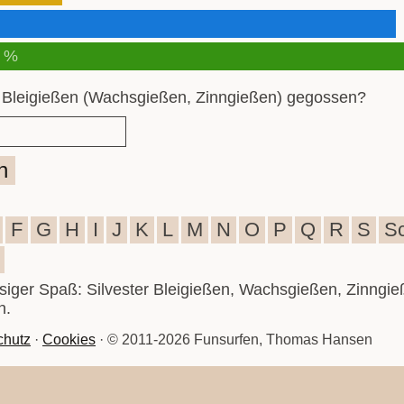
 %
 Bleigießen (Wachsgießen, Zinngießen) gegossen?
n
F
G
H
I
J
K
L
M
N
O
P
Q
R
S
S
iesiger Spaß: Silvester Bleigießen, Wachsgießen, Zinngie
n.
chutz
·
Cookies
· © 2011-2026 Funsurfen, Thomas Hansen