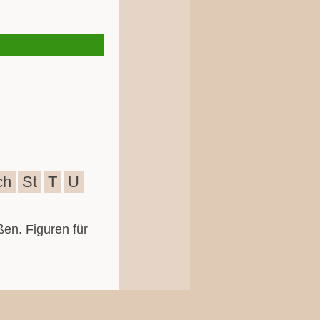
ch
St
T
U
ßen. Figuren für