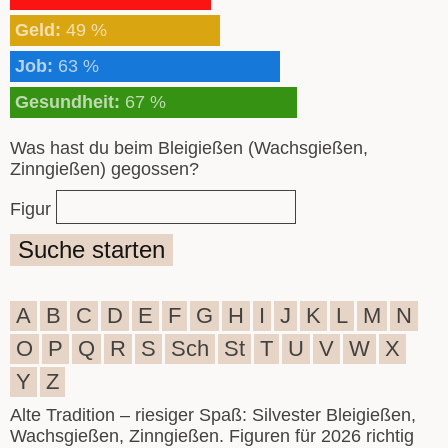
Geld:
49 %
Job:
63 %
Gesundheit:
67 %
Was hast du beim Bleigießen (Wachsgießen,
Zinngießen) gegossen?
Figur
Suche starten
A
B
C
D
E
F
G
H
I
J
K
L
M
N
O
P
Q
R
S
Sch
St
T
U
V
W
X
Y
Z
Alte Tradition – riesiger Spaß: Silvester Bleigießen,
Wachsgießen, Zinngießen. Figuren für 2026 richtig