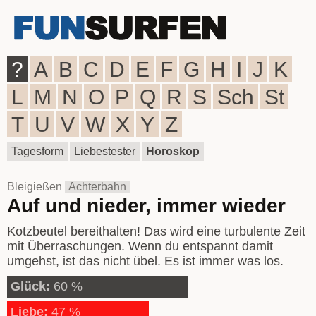
?
A
B
C
D
E
F
G
H
I
J
K
L
M
N
O
P
Q
R
S
Sch
St
T
U
V
W
X
Y
Z
Tagesform
Liebestester
Horoskop
Bleigießen
Achterbahn
Auf und nieder, immer wieder
Kotzbeutel bereithalten! Das wird eine turbulente Zeit
mit Überraschungen. Wenn du entspannt damit
umgehst, ist das nicht übel. Es ist immer was los.
Glück:
60 %
Liebe:
47 %