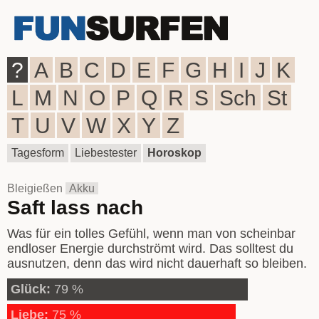
?
A
B
C
D
E
F
G
H
I
J
K
L
M
N
O
P
Q
R
S
Sch
St
T
U
V
W
X
Y
Z
Tagesform
Liebestester
Horoskop
Bleigießen
Akku
Saft lass nach
Was für ein tolles Gefühl, wenn man von scheinbar
endloser Energie durchströmt wird. Das solltest du
ausnutzen, denn das wird nicht dauerhaft so bleiben.
Glück:
79 %
Liebe:
75 %