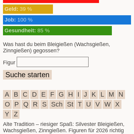
Geld:
39 %
Job:
100 %
Gesundheit:
85 %
Was hast du beim Bleigießen (Wachsgießen,
Zinngießen) gegossen?
Figur
Suche starten
A
B
C
D
E
F
G
H
I
J
K
L
M
N
O
P
Q
R
S
Sch
St
T
U
V
W
X
Y
Z
Alte Tradition – riesiger Spaß: Silvester Bleigießen,
Wachsgießen, Zinngießen. Figuren für 2026 richtig