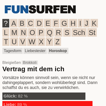
?
A
B
C
D
E
F
G
H
I
J
K
L
M
N
O
P
Q
R
S
Sch
St
T
U
V
W
X
Y
Z
Tagesform
Liebestester
Horoskop
Bleigießen
Brokkoli
Vertrag mit dem ich
Vorsätze können sinnvoll sein, wenn sie nicht nur
dahingeplappert, sondern wohlüberlegt sind. Dann
schaffst du es auch, sie zu verwirklichen.
Glück:
82 %
Liebe:
89 %