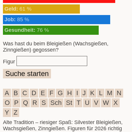
Geld:
61 %
Job:
85 %
Gesundheit:
76 %
Was hast du beim Bleigießen (Wachsgießen,
Zinngießen) gegossen?
Figur
Suche starten
A
B
C
D
E
F
G
H
I
J
K
L
M
N
O
P
Q
R
S
Sch
St
T
U
V
W
X
Y
Z
Alte Tradition – riesiger Spaß: Silvester Bleigießen,
Wachsgießen, Zinngießen. Figuren für 2026 richtig