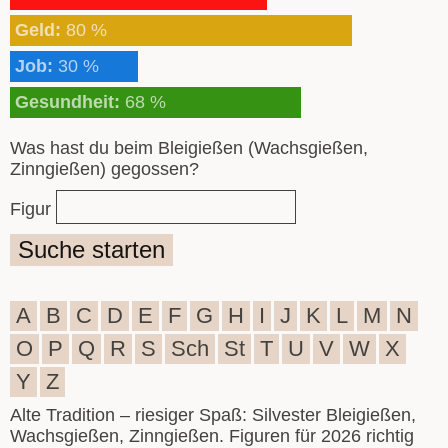
Geld:
80 %
Job:
30 %
Gesundheit:
68 %
Was hast du beim Bleigießen (Wachsgießen,
Zinngießen) gegossen?
Figur
Suche starten
A
B
C
D
E
F
G
H
I
J
K
L
M
N
O
P
Q
R
S
Sch
St
T
U
V
W
X
Y
Z
Alte Tradition – riesiger Spaß: Silvester Bleigießen,
Wachsgießen, Zinngießen. Figuren für 2026 richtig