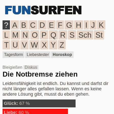
?
A
B
C
D
E
F
G
H
I
J
K
L
M
N
O
P
Q
R
S
Sch
St
T
U
V
W
X
Y
Z
Tagesform
Liebestester
Horoskop
Bleigießen
Diskus
Die Notbremse ziehen
Leidensfähigkeit ist endlich. Du kannst und darfst dir
nicht länger alles gefallen lassen. Wenn es keine
andere Lösung gibt, musst du eben gehen.
Glück:
67 %
Liebe:
60 %