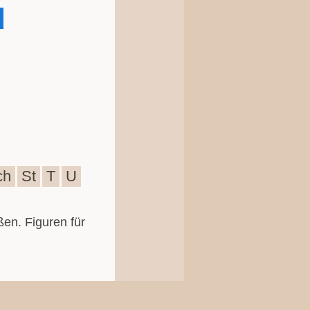
ch
St
T
U
ßen. Figuren für