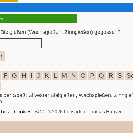
%
 Bleigießen (Wachsgießen, Zinngießen) gegossen?
n
F
G
H
I
J
K
L
M
N
O
P
Q
R
S
S
iesiger Spaß: Silvester Bleigießen, Wachsgießen, Zinngie
n.
chutz
·
Cookies
· © 2011-2026 Funsurfen, Thomas Hansen