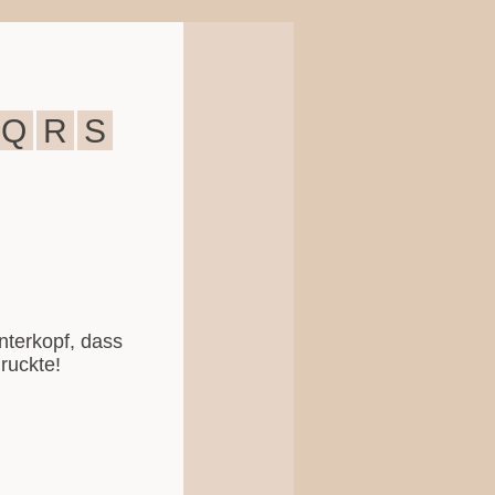
Q
R
S
terkopf, dass
druckte!