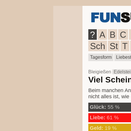
?
A
B
C
Sch
St
T
Tagesform
Liebest
Bleigießen
Edelste
Viel Schein
Beim manchen Ang
nicht alles ist, w
Glück:
55 %
Liebe:
61 %
Geld:
19 %