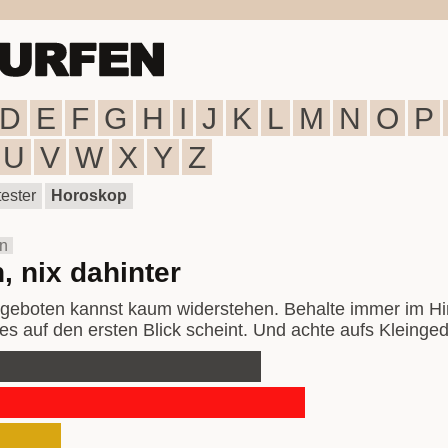
D
E
F
G
H
I
J
K
L
M
N
O
P
U
V
W
X
Y
Z
ester
Horoskop
in
, nix dahinter
eboten kannst kaum widerstehen. Behalte immer im Hin
ie es auf den ersten Blick scheint. Und achte aufs Kleinge