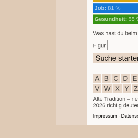
Job:
81 %
Gesundheit:
55 
Was hast du beim
Figur
Suche starte
A
B
C
D
E
V
W
X
Y
Z
Alte Tradition – r
2026 richtig deute
Impressum
·
Datens