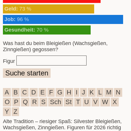
Geld:
73 %
Job:
96 %
Gesundheit:
70 %
Was hast du beim Bleigießen (Wachsgießen,
Zinngießen) gegossen?
Figur
Suche starten
A
B
C
D
E
F
G
H
I
J
K
L
M
N
O
P
Q
R
S
Sch
St
T
U
V
W
X
Y
Z
Alte Tradition – riesiger Spaß: Silvester Bleigießen,
Wachsgießen, Zinngießen. Figuren für 2026 richtig