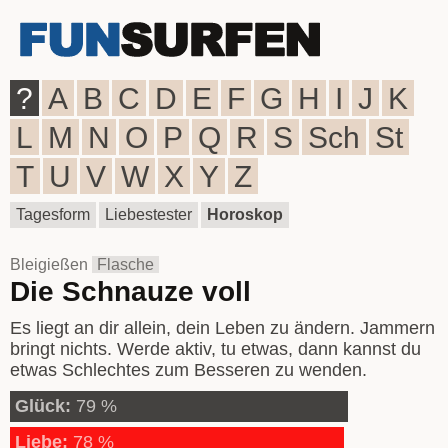
?
A
B
C
D
E
F
G
H
I
J
K
L
M
N
O
P
Q
R
S
Sch
St
T
U
V
W
X
Y
Z
Tagesform
Liebestester
Horoskop
Bleigießen
Flasche
Die Schnauze voll
Es liegt an dir allein, dein Leben zu ändern. Jammern
bringt nichts. Werde aktiv, tu etwas, dann kannst du
etwas Schlechtes zum Besseren zu wenden.
Glück:
79 %
Liebe:
78 %