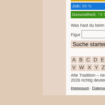
Job:
99 %
Gesundheit:
74 
Was hast du beim
Figur
Suche starte
A
B
C
D
E
V
W
X
Y
Z
Alte Tradition – r
2026 richtig deute
Impressum
·
Datens