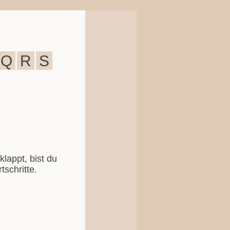
Q
R
S
klappt, bist du
schritte.