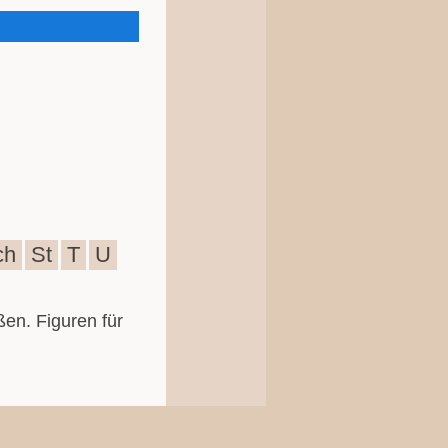
ch
St
T
U
ßen. Figuren für