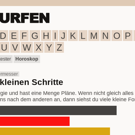
D
E
F
G
H
I
J
K
L
M
N
O
P
U
V
W
X
Y
Z
ester
Horoskop
ermesser
 kleinen Schritte
rgie und hast eine Menge Pläne. Wenn nicht gleich alles 
ns nach dem anderen an, dann siehst du viele kleine Fort