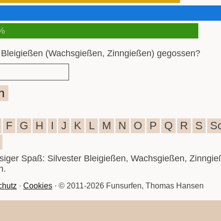
%
 Bleigießen (Wachsgießen, Zinngießen) gegossen?
n
F
G
H
I
J
K
L
M
N
O
P
Q
R
S
S
iesiger Spaß: Silvester Bleigießen, Wachsgießen, Zinngie
n.
chutz
·
Cookies
· © 2011-2026 Funsurfen, Thomas Hansen