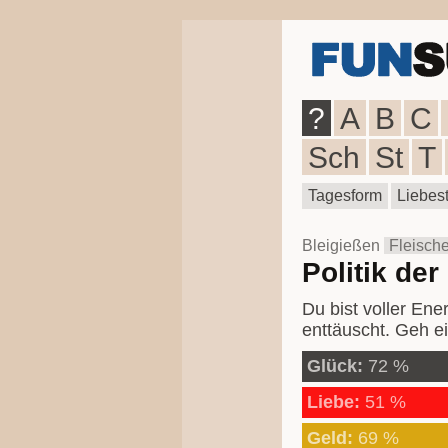
?
A
B
C
Sch
St
T
Tagesform
Liebest
Bleigießen
Fleisch
Politik der
Du bist voller Ene
enttäuscht. Geh ei
Glück:
72 %
Liebe:
51 %
Geld:
69 %