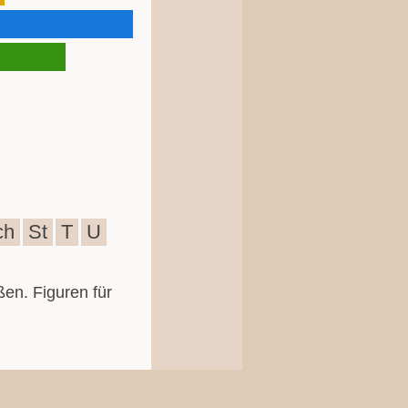
ch
St
T
U
ßen. Figuren für