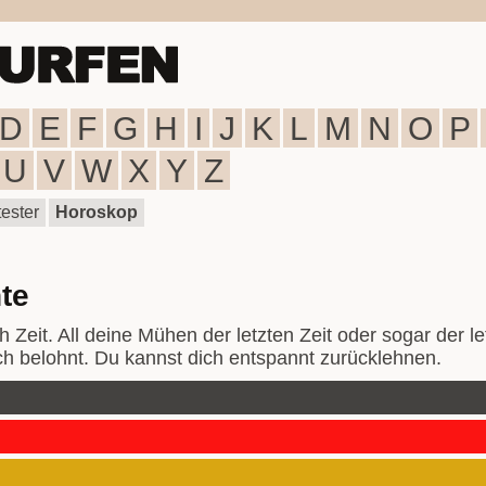
D
E
F
G
H
I
J
K
L
M
N
O
P
U
V
W
X
Y
Z
ester
Horoskop
te
 Zeit. All deine Mühen der letzten Zeit oder sogar der l
ich belohnt. Du kannst dich entspannt zurücklehnen.