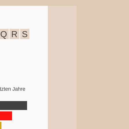
Q
R
S
etzten Jahre