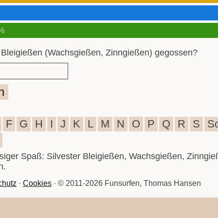
%
 Bleigießen (Wachsgießen, Zinngießen) gegossen?
n
F
G
H
I
J
K
L
M
N
O
P
Q
R
S
S
iesiger Spaß: Silvester Bleigießen, Wachsgießen, Zinngie
n.
chutz
·
Cookies
· © 2011-2026 Funsurfen, Thomas Hansen