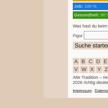
Job:
100 %
Gesundheit:
90 
Was hast du beim
Figur
Suche starte
A
B
C
D
E
V
W
X
Y
Z
Alte Tradition – r
2026 richtig deute
Impressum
·
Datens