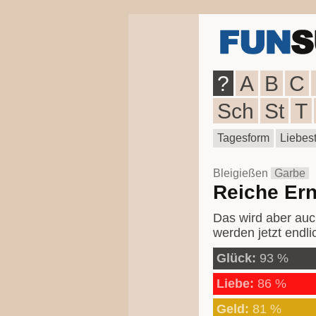
?
A
B
C
Sch
St
T
Tagesform
Liebest
Bleigießen
Garbe
Reiche Ern
Das wird aber auch
werden jetzt endl
Glück:
93 %
Liebe:
86 %
Geld:
81 %