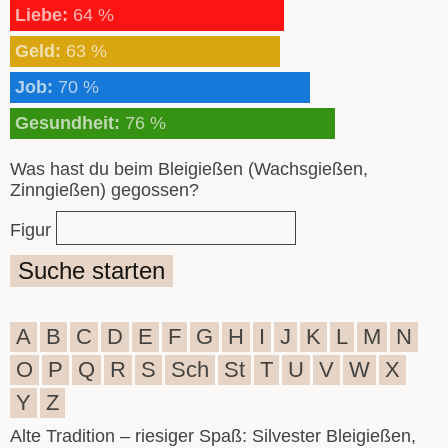
Liebe:
64 %
Geld:
63 %
Job:
70 %
Gesundheit:
76 %
Was hast du beim Bleigießen (Wachsgießen,
Zinngießen) gegossen?
Figur
Suche starten
A
B
C
D
E
F
G
H
I
J
K
L
M
N
O
P
Q
R
S
Sch
St
T
U
V
W
X
Y
Z
Alte Tradition – riesiger Spaß: Silvester Bleigießen,