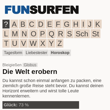
?
A
B
C
D
E
F
G
H
I
J
K
L
M
N
O
P
Q
R
S
Sch
St
T
U
V
W
X
Y
Z
Tagesform
Liebestester
Horoskop
Bleigießen
Globus
Die Welt erobern
Du kannst schon einmal anfangen zu packen, eine
ziemlich große Reise steht bevor. Du kannst deinen
Horizont erweitern und wirst tolle Leute
kennenlernen.
Glück:
73 %