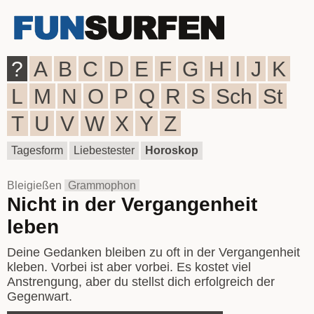
?
A
B
C
D
E
F
G
H
I
J
K
L
M
N
O
P
Q
R
S
Sch
St
T
U
V
W
X
Y
Z
Tagesform
Liebestester
Horoskop
Bleigießen
Grammophon
Nicht in der Vergangenheit
leben
Deine Gedanken bleiben zu oft in der Vergangenheit
kleben. Vorbei ist aber vorbei. Es kostet viel
Anstrengung, aber du stellst dich erfolgreich der
Gegenwart.