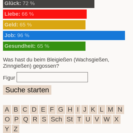
Glück:
72 %
Liebe:
66 %
Geld:
65 %
Job:
96 %
Gesundheit:
65 %
Was hast du beim Bleigießen (Wachsgießen,
Zinngießen) gegossen?
Figur
Suche starten
A
B
C
D
E
F
G
H
I
J
K
L
M
N
O
P
Q
R
S
Sch
St
T
U
V
W
X
Y
Z