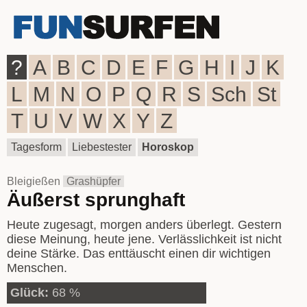
?
A
B
C
D
E
F
G
H
I
J
K
L
M
N
O
P
Q
R
S
Sch
St
T
U
V
W
X
Y
Z
Tagesform
Liebestester
Horoskop
Bleigießen
Grashüpfer
Äußerst sprunghaft
Heute zugesagt, morgen anders überlegt. Gestern
diese Meinung, heute jene. Verlässlichkeit ist nicht
deine Stärke. Das enttäuscht einen dir wichtigen
Menschen.
Glück:
68 %