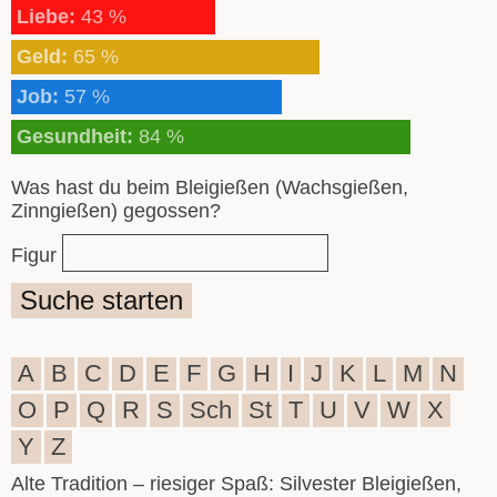
Liebe:
43 %
Geld:
65 %
Job:
57 %
Gesundheit:
84 %
Was hast du beim Bleigießen (Wachsgießen,
Zinngießen) gegossen?
Figur
Suche starten
A
B
C
D
E
F
G
H
I
J
K
L
M
N
O
P
Q
R
S
Sch
St
T
U
V
W
X
Y
Z
Alte Tradition – riesiger Spaß: Silvester Bleigießen,