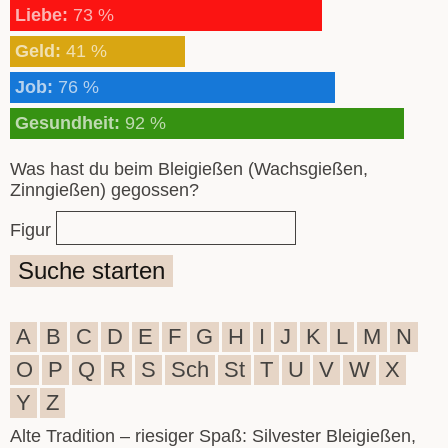
Liebe:
73 %
Geld:
41 %
Job:
76 %
Gesundheit:
92 %
Was hast du beim Bleigießen (Wachsgießen,
Zinngießen) gegossen?
Figur
Suche starten
A
B
C
D
E
F
G
H
I
J
K
L
M
N
O
P
Q
R
S
Sch
St
T
U
V
W
X
Y
Z
Alte Tradition – riesiger Spaß: Silvester Bleigießen,