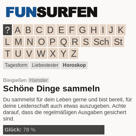
?
A
B
C
D
E
F
G
H
I
J
K
L
M
N
O
P
Q
R
S
Sch
St
T
U
V
W
X
Y
Z
Tagesform
Liebestester
Horoskop
Bleigießen
Hamster
Schöne Dinge sammeln
Du sammelst für dein Leben gerne und bist bereit, für
deine Leidenschaft auch etwas auszugeben. Achte
darauf, dass die regelmäßigen Ausgaben gesichert
sind.
Glück:
78 %