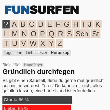
?
A
B
C
D
E
F
G
H
I
J
K
L
M
N
O
P
Q
R
S
Sch
St
T
U
V
W
X
Y
Z
Tagesform
Liebestester
Horoskop
Bleigießen
Handfeger
Gründlich durchfegen
Es gibt einen Saustall, denn du gerne mal gründlich
ausmisten würdest. Tu es! Du kannst dir nicht alles
gefallen lassen, eine harte Hand ist erforderlich.
Glück:
66 %
Liebe:
65 %