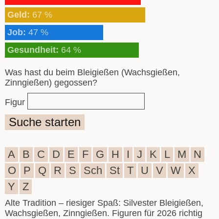
Geld:
67 %
Job:
47 %
Gesundheit:
64 %
Was hast du beim Bleigießen (Wachsgießen,
Zinngießen) gegossen?
Figur
Suche starten
A
B
C
D
E
F
G
H
I
J
K
L
M
N
O
P
Q
R
S
Sch
St
T
U
V
W
X
Y
Z
Alte Tradition – riesiger Spaß: Silvester Bleigießen,
Wachsgießen, Zinngießen. Figuren für 2026 richtig