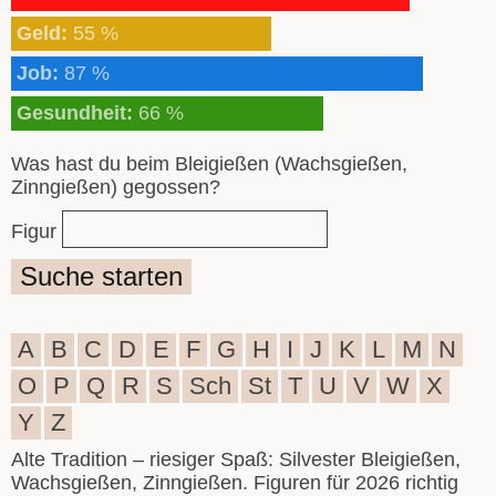
Geld:
55 %
Job:
87 %
Gesundheit:
66 %
Was hast du beim Bleigießen (Wachsgießen,
Zinngießen) gegossen?
Figur
Suche starten
A
B
C
D
E
F
G
H
I
J
K
L
M
N
O
P
Q
R
S
Sch
St
T
U
V
W
X
Y
Z
Alte Tradition – riesiger Spaß: Silvester Bleigießen,
Wachsgießen, Zinngießen. Figuren für 2026 richtig