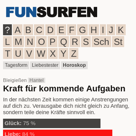
?
A
B
C
D
E
F
G
H
I
J
K
L
M
N
O
P
Q
R
S
Sch
St
T
U
V
W
X
Y
Z
Tagesform
Liebestester
Horoskop
Bleigießen
Hantel
Kraft für kommende Aufgaben
In der nächsten Zeit kommen einige Anstrengungen
auf dich zu. Verausgabe dich nicht gleich zu Anfang,
sondern teile deine Kräfte sinnvoll ein.
Glück:
75 %
Liebe:
84 %