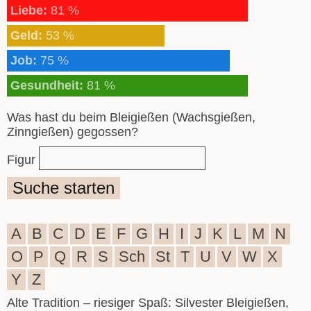
Liebe:
81 %
Geld:
53 %
Job:
75 %
Gesundheit:
81 %
Was hast du beim Bleigießen (Wachsgießen,
Zinngießen) gegossen?
Figur
Suche starten
A
B
C
D
E
F
G
H
I
J
K
L
M
N
O
P
Q
R
S
Sch
St
T
U
V
W
X
Y
Z
Alte Tradition – riesiger Spaß: Silvester Bleigießen,