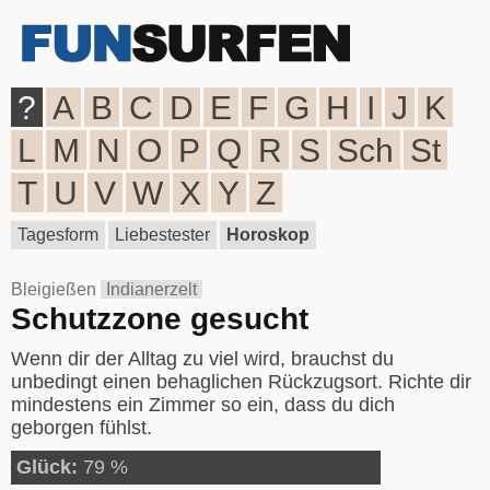
?
A
B
C
D
E
F
G
H
I
J
K
L
M
N
O
P
Q
R
S
Sch
St
T
U
V
W
X
Y
Z
Tagesform
Liebestester
Horoskop
Bleigießen
Indianerzelt
Schutzzone gesucht
Wenn dir der Alltag zu viel wird, brauchst du
unbedingt einen behaglichen Rückzugsort. Richte dir
mindestens ein Zimmer so ein, dass du dich
geborgen fühlst.
Glück:
79 %