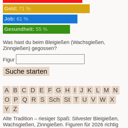
Geld:
71 %
Job:
61 %
Gesundheit:
55 %
Was hast du beim Bleigießen (Wachsgießen,
Zinngießen) gegossen?
Figur
Suche starten
A
B
C
D
E
F
G
H
I
J
K
L
M
N
O
P
Q
R
S
Sch
St
T
U
V
W
X
Y
Z
Alte Tradition – riesiger Spaß: Silvester Bleigießen,
Wachsgießen, Zinngießen. Figuren für 2026 richtig