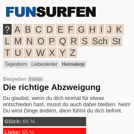
?
A
B
C
D
E
F
G
H
I
J
K
L
M
N
O
P
Q
R
S
Sch
St
T
U
V
W
X
Y
Z
Tagesform
Liebestester
Horoskop
Bleigießen
Inliner
Die richtige Abzweigung
Du glaubst, wenn du dich einmal für etwas
entschieden hast, musst du auch dabei bleiben. Nein!
Du wirst Dinge ändern, dann fühlst du dich befreit.
Glück:
65 %
Liebe:
65 %