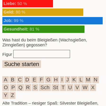
Liebe:
50 %
Geld:
80 %
Job:
99 %
Gesundheit:
81 %
Was hast du beim Bleigießen (Wachsgießen,
Zinngießen) gegossen?
Figur
Suche starten
A
B
C
D
E
F
G
H
I
J
K
L
M
N
O
P
Q
R
S
Sch
St
T
U
V
W
X
Y
Z
Alte Tradition – riesiger Spaß: Silvester Bleigießen,