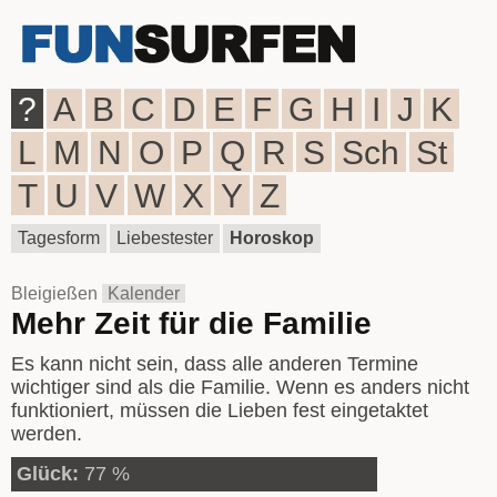
?
A
B
C
D
E
F
G
H
I
J
K
L
M
N
O
P
Q
R
S
Sch
St
T
U
V
W
X
Y
Z
Tagesform
Liebestester
Horoskop
Bleigießen
Kalender
Mehr Zeit für die Familie
Es kann nicht sein, dass alle anderen Termine
wichtiger sind als die Familie. Wenn es anders nicht
funktioniert, müssen die Lieben fest eingetaktet
werden.
Glück:
77 %