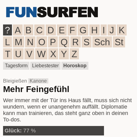
?
A
B
C
D
E
F
G
H
I
J
K
L
M
N
O
P
Q
R
S
Sch
St
T
U
V
W
X
Y
Z
Tagesform
Liebestester
Horoskop
Bleigießen
Kanone
Mehr Feingefühl
Wer immer mit der Tür ins Haus fällt, muss sich nicht
wundern, wenn er unangenehm auffällt. Diplomatie
kann man trainieren, das steht ganz oben in deinen
To-dos.
Glück:
77 %