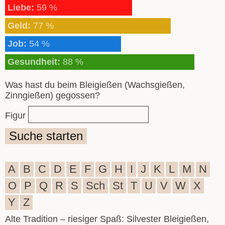
Liebe:
59 %
Geld:
77 %
Job:
54 %
Gesundheit:
88 %
Was hast du beim Bleigießen (Wachsgießen,
Zinngießen) gegossen?
Figur
Suche starten
A
B
C
D
E
F
G
H
I
J
K
L
M
N
O
P
Q
R
S
Sch
St
T
U
V
W
X
Y
Z
Alte Tradition – riesiger Spaß: Silvester Bleigießen,