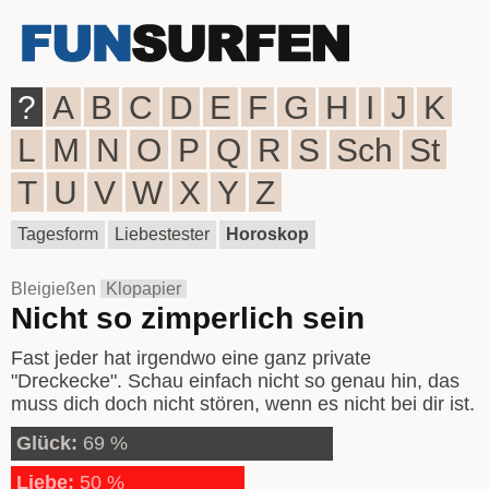
?
A
B
C
D
E
F
G
H
I
J
K
L
M
N
O
P
Q
R
S
Sch
St
T
U
V
W
X
Y
Z
Tagesform
Liebestester
Horoskop
Bleigießen
Klopapier
Nicht so zimperlich sein
Fast jeder hat irgendwo eine ganz private
"Dreckecke". Schau einfach nicht so genau hin, das
muss dich doch nicht stören, wenn es nicht bei dir ist.
Glück:
69 %
Liebe:
50 %