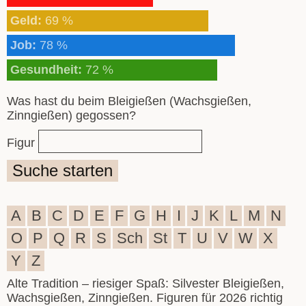
Geld:
69 %
Job:
78 %
Gesundheit:
72 %
Was hast du beim Bleigießen (Wachsgießen,
Zinngießen) gegossen?
Figur
Suche starten
A
B
C
D
E
F
G
H
I
J
K
L
M
N
O
P
Q
R
S
Sch
St
T
U
V
W
X
Y
Z
Alte Tradition – riesiger Spaß: Silvester Bleigießen,
Wachsgießen, Zinngießen. Figuren für 2026 richtig