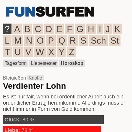
?
A
B
C
D
E
F
G
H
I
J
K
L
M
N
O
P
Q
R
S
Sch
St
T
U
V
W
X
Y
Z
Tagesform
Liebestester
Horoskop
Bleigießen
Knolle
Verdienter Lohn
Es ist nur fair, wenn bei ordentlicher Arbeit auch ein
ordentlicher Ertrag herumkommt. Allerdings muss er
nicht immer in Form von Geld kommen.
Glück:
80 %
Liebe:
78 %