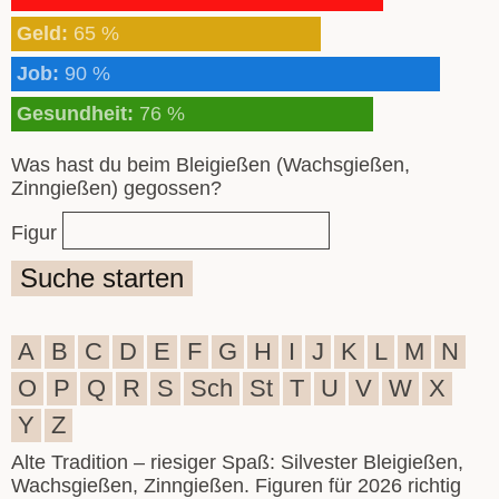
Geld:
65 %
Job:
90 %
Gesundheit:
76 %
Was hast du beim Bleigießen (Wachsgießen,
Zinngießen) gegossen?
Figur
Suche starten
A
B
C
D
E
F
G
H
I
J
K
L
M
N
O
P
Q
R
S
Sch
St
T
U
V
W
X
Y
Z
Alte Tradition – riesiger Spaß: Silvester Bleigießen,
Wachsgießen, Zinngießen. Figuren für 2026 richtig