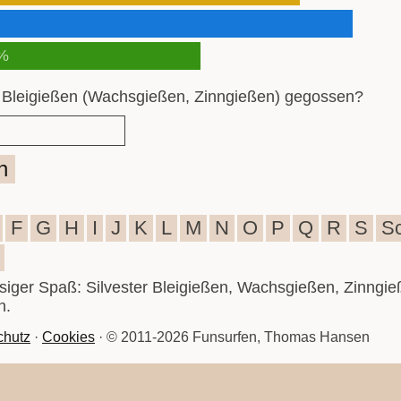
%
 Bleigießen (Wachsgießen, Zinngießen) gegossen?
n
F
G
H
I
J
K
L
M
N
O
P
Q
R
S
S
iesiger Spaß: Silvester Bleigießen, Wachsgießen, Zinngie
n.
chutz
·
Cookies
· © 2011-2026 Funsurfen, Thomas Hansen