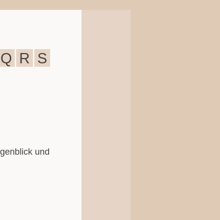
Q
R
S
ugenblick und