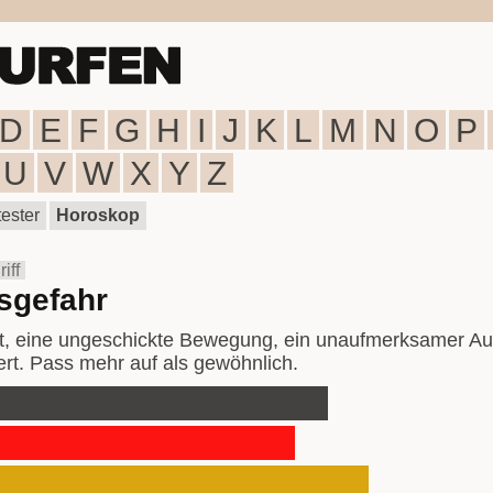
D
E
F
G
H
I
J
K
L
M
N
O
P
U
V
W
X
Y
Z
ester
Horoskop
iff
sgefahr
itt, eine ungeschickte Bewegung, ein unaufmerksamer A
ert. Pass mehr auf als gewöhnlich.