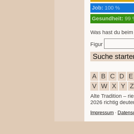
Job:
100 %
Gesundheit:
99 
Was hast du beim
Figur
Suche starte
A
B
C
D
E
V
W
X
Y
Z
Alte Tradition – r
2026 richtig deute
Impressum
·
Datens