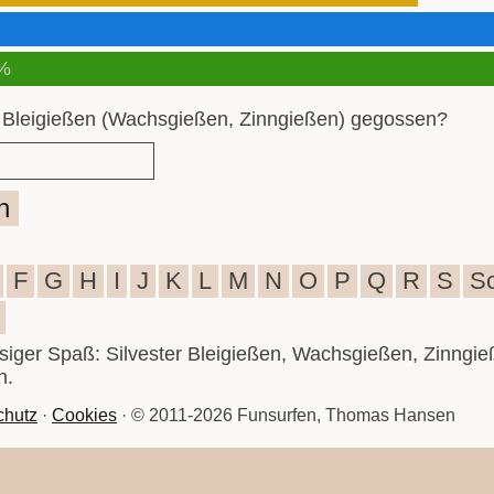
%
 Bleigießen (Wachsgießen, Zinngießen) gegossen?
n
F
G
H
I
J
K
L
M
N
O
P
Q
R
S
S
iesiger Spaß: Silvester Bleigießen, Wachsgießen, Zinngie
n.
chutz
·
Cookies
· © 2011-2026 Funsurfen, Thomas Hansen