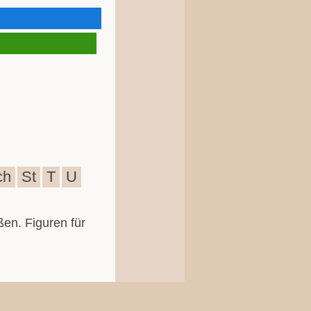
ch
St
T
U
ßen. Figuren für