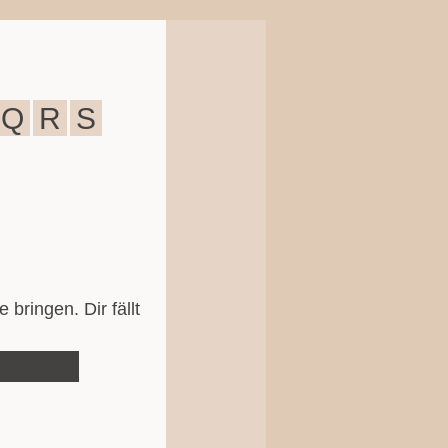
Q
R
S
ringen. Dir fällt