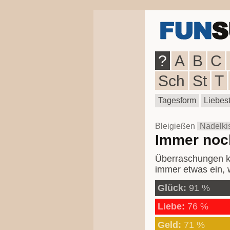
?
A
B
C
Sch
St
T
Tagesform
Liebest
Bleigießen
Nadelki
Immer noch
Überraschungen ko
immer etwas ein, w
Glück:
91 %
Liebe:
76 %
Geld:
71 %