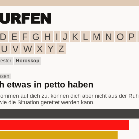
D
E
F
G
H
I
J
K
L
M
N
O
P
U
V
W
X
Y
Z
ester
Horoskop
ssen
 etwas in petto haben
mmen auf dich zu, können dich aber nicht aus der Ruhe b
ie die Situation gerettet werden kann.