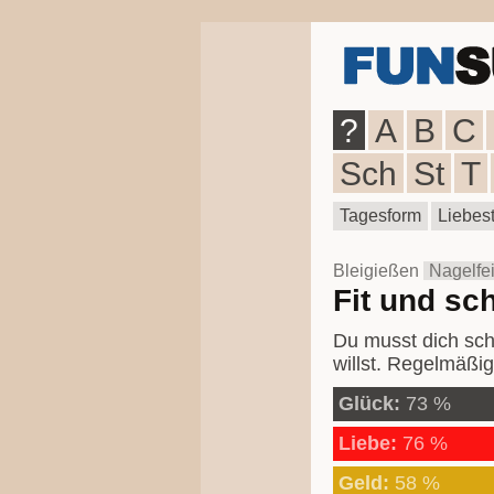
?
A
B
C
Sch
St
T
Tagesform
Liebest
Bleigießen
Nagelfei
Fit und sc
Du musst dich sch
willst. Regelmäßig
Glück:
73 %
Liebe:
76 %
Geld:
58 %