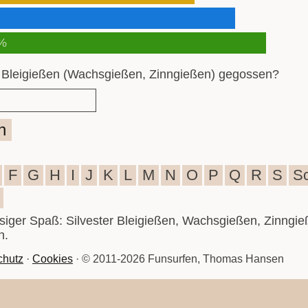
%
 Bleigießen (Wachsgießen, Zinngießen) gegossen?
n
F
G
H
I
J
K
L
M
N
O
P
Q
R
S
S
iesiger Spaß: Silvester Bleigießen, Wachsgießen, Zinngie
n.
chutz
·
Cookies
· © 2011-2026 Funsurfen, Thomas Hansen