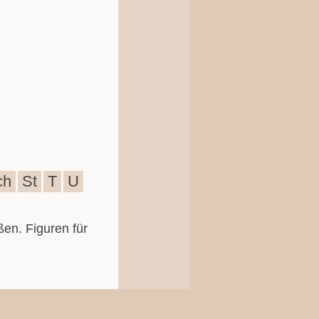
ch
St
T
U
ßen. Figuren für