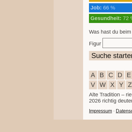
Job:
66 %
Gesundheit:
72 
Was hast du beim
Figur
Suche starte
A
B
C
D
E
V
W
X
Y
Z
Alte Tradition – r
2026 richtig deute
Impressum
·
Datens