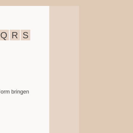
Q
R
S
Form bringen