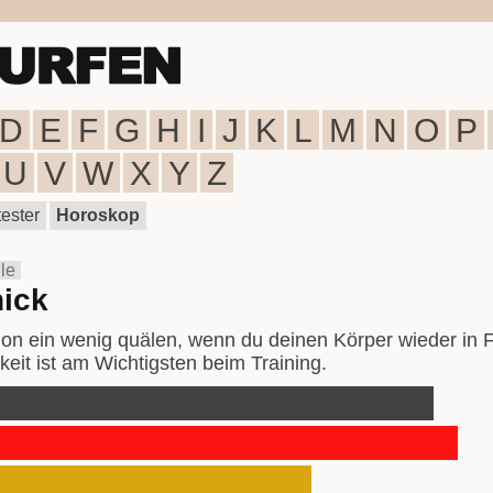
D
E
F
G
H
I
J
K
L
M
N
O
P
U
V
W
X
Y
Z
ester
Horoskop
le
hick
on ein wenig quälen, wenn du deinen Körper wieder in 
keit ist am Wichtigsten beim Training.