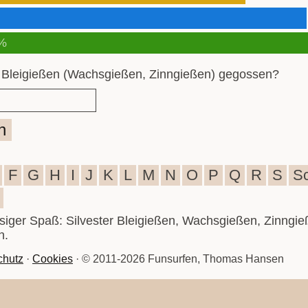
%
 Bleigießen (Wachsgießen, Zinngießen) gegossen?
n
F
G
H
I
J
K
L
M
N
O
P
Q
R
S
S
iesiger Spaß: Silvester Bleigießen, Wachsgießen, Zinngie
n.
chutz
·
Cookies
· © 2011-2026 Funsurfen, Thomas Hansen