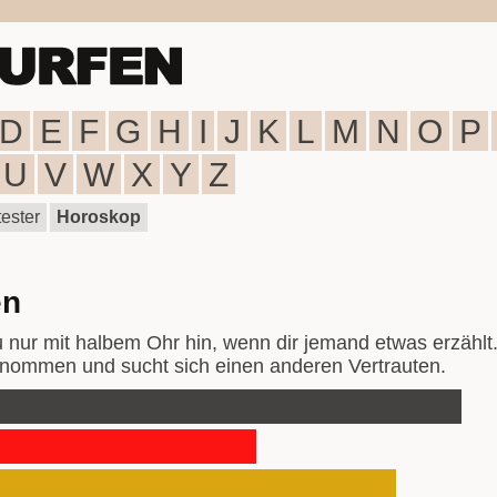
D
E
F
G
H
I
J
K
L
M
N
O
P
U
V
W
X
Y
Z
ester
Horoskop
en
du nur mit halbem Ohr hin, wenn dir jemand etwas erzählt.
genommen und sucht sich einen anderen Vertrauten.