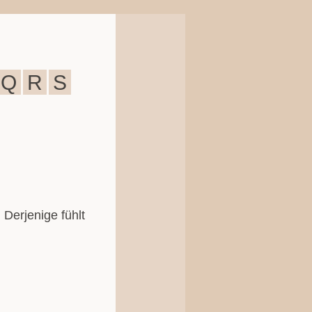
Q
R
S
 Derjenige fühlt