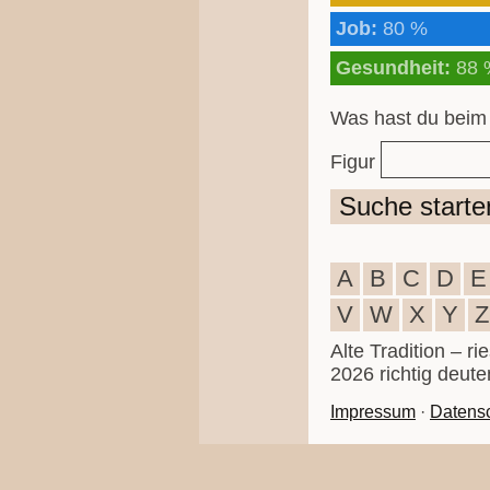
Job:
80 %
Gesundheit:
88 
Was hast du beim
Figur
Suche starte
A
B
C
D
E
V
W
X
Y
Z
Alte Tradition – r
2026 richtig deute
Impressum
·
Datens