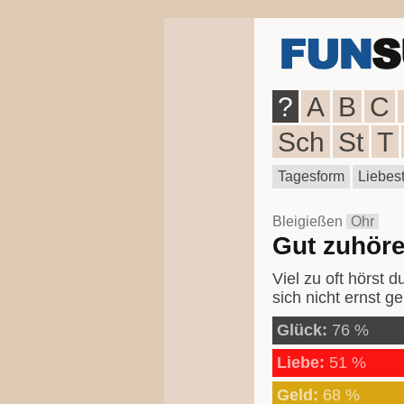
?
A
B
C
Sch
St
T
Tagesform
Liebest
Bleigießen
Ohr
Gut zuhör
Viel zu oft hörst 
sich nicht ernst 
Glück:
76 %
Liebe:
51 %
Geld:
68 %