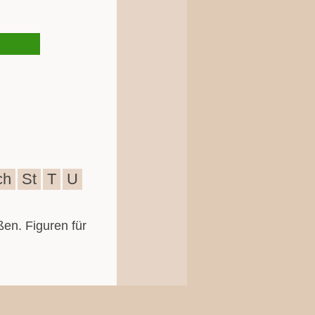
ch
St
T
U
ßen. Figuren für