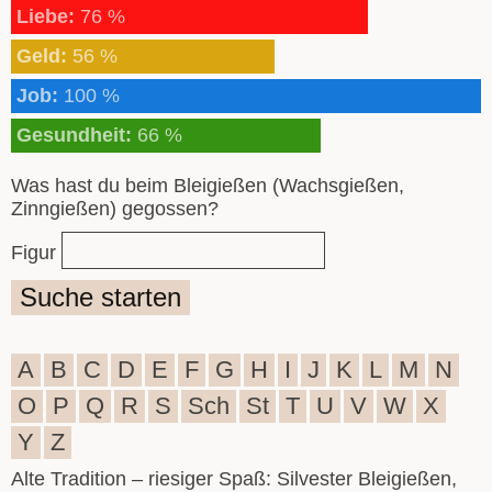
Liebe:
76 %
Geld:
56 %
Job:
100 %
Gesundheit:
66 %
Was hast du beim Bleigießen (Wachsgießen,
Zinngießen) gegossen?
Figur
Suche starten
A
B
C
D
E
F
G
H
I
J
K
L
M
N
O
P
Q
R
S
Sch
St
T
U
V
W
X
Y
Z
Alte Tradition – riesiger Spaß: Silvester Bleigießen,