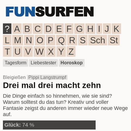
?
A
B
C
D
E
F
G
H
I
J
K
L
M
N
O
P
Q
R
S
Sch
St
T
U
V
W
X
Y
Z
Tagesform
Liebestester
Horoskop
Bleigießen
Pippi Langstrumpf
Drei mal drei macht zehn
Die Dinge einfach so hinnehmen, wie sie sind?
Warum solltest du das tun? Kreativ und voller
Fantasie zeigst du anderen immer wieder neue Wege
auf.
Glück:
74 %