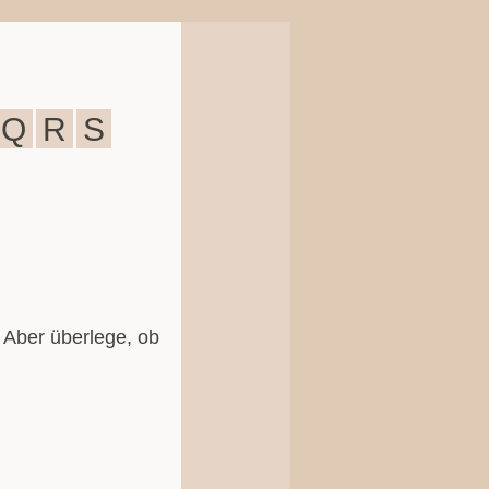
Q
R
S
o! Aber überlege, ob