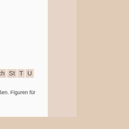
ch
St
T
U
ßen. Figuren für