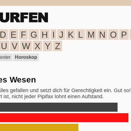
D
E
F
G
H
I
J
K
L
M
N
O
P
U
V
W
X
Y
Z
ester
Horoskop
es Wesen
alles gefallen und setzt dich für Gerechtigkeit ein. Gut s
 ist, nicht jeder Pipifax lohnt einen Aufstand.