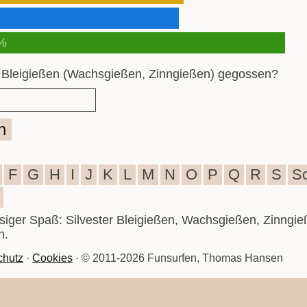
%
 Bleigießen (Wachsgießen, Zinngießen) gegossen?
n
F
G
H
I
J
K
L
M
N
O
P
Q
R
S
S
iesiger Spaß: Silvester Bleigießen, Wachsgießen, Zinngie
n.
chutz
·
Cookies
· © 2011-2026 Funsurfen, Thomas Hansen