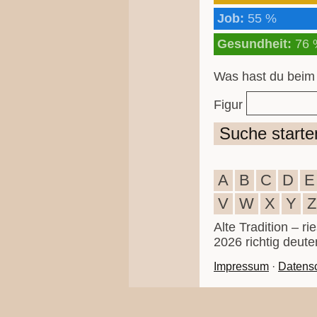
Job:
55 %
Gesundheit:
76 
Was hast du beim
Figur
Suche starte
A
B
C
D
E
V
W
X
Y
Z
Alte Tradition – r
2026 richtig deute
Impressum
·
Datens