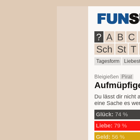
?
A
B
C
Sch
St
T
Tagesform
Liebest
Bleigießen
Pirat
Aufmüpfig
Du lässt dir nicht 
eine Sache es wert
Glück:
74 %
Liebe:
79 %
Geld:
56 %