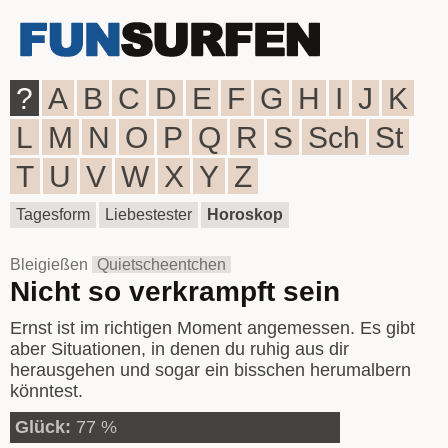
?
A
B
C
D
E
F
G
H
I
J
K
L
M
N
O
P
Q
R
S
Sch
St
T
U
V
W
X
Y
Z
Tagesform
Liebestester
Horoskop
Bleigießen
Quietscheentchen
Nicht so verkrampft sein
Ernst ist im richtigen Moment angemessen. Es gibt
aber Situationen, in denen du ruhig aus dir
herausgehen und sogar ein bisschen herumalbern
könntest.
Glück:
77 %