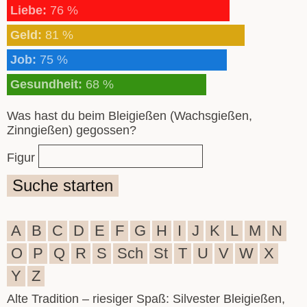
Liebe:
76 %
Geld:
81 %
Job:
75 %
Gesundheit:
68 %
Was hast du beim Bleigießen (Wachsgießen,
Zinngießen) gegossen?
Figur
Suche starten
A
B
C
D
E
F
G
H
I
J
K
L
M
N
O
P
Q
R
S
Sch
St
T
U
V
W
X
Y
Z
Alte Tradition – riesiger Spaß: Silvester Bleigießen,