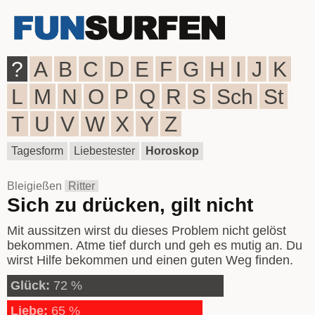
?
A
B
C
D
E
F
G
H
I
J
K
L
M
N
O
P
Q
R
S
Sch
St
T
U
V
W
X
Y
Z
Tagesform
Liebestester
Horoskop
Bleigießen
Ritter
Sich zu drücken, gilt nicht
Mit aussitzen wirst du dieses Problem nicht gelöst
bekommen. Atme tief durch und geh es mutig an. Du
wirst Hilfe bekommen und einen guten Weg finden.
Glück:
72 %
Liebe:
65 %