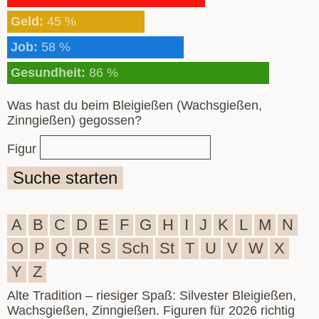
Geld:
45 %
Job:
58 %
Gesundheit:
86 %
Was hast du beim Bleigießen (Wachsgießen,
Zinngießen) gegossen?
Figur
Suche starten
A
B
C
D
E
F
G
H
I
J
K
L
M
N
O
P
Q
R
S
Sch
St
T
U
V
W
X
Y
Z
Alte Tradition – riesiger Spaß: Silvester Bleigießen,
Wachsgießen, Zinngießen. Figuren für 2026 richtig