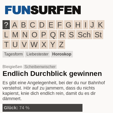
?
A
B
C
D
E
F
G
H
I
J
K
L
M
N
O
P
Q
R
S
Sch
St
T
U
V
W
X
Y
Z
Tagesform
Liebestester
Horoskop
Bleigießen
Scheibenwischer
Endlich Durchblick gewinnen
Es gibt eine Angelegenheit, bei der du nur Bahnhof
verstehst. Hör auf zu jammern, dass du nichts
kapierst, knie dich endlich rein, damit du es dir
dämmert.
Glück:
74 %