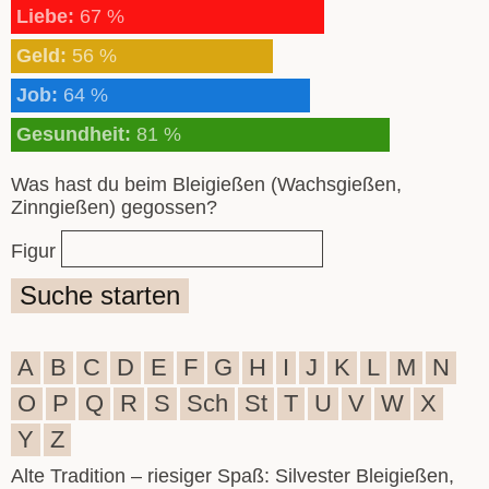
Liebe:
67 %
Geld:
56 %
Job:
64 %
Gesundheit:
81 %
Was hast du beim Bleigießen (Wachsgießen,
Zinngießen) gegossen?
Figur
Suche starten
A
B
C
D
E
F
G
H
I
J
K
L
M
N
O
P
Q
R
S
Sch
St
T
U
V
W
X
Y
Z
Alte Tradition – riesiger Spaß: Silvester Bleigießen,