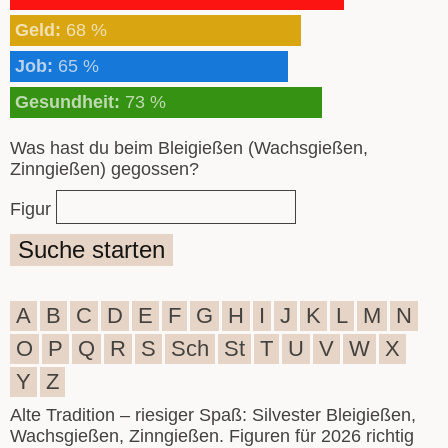
Geld:
68 %
Job:
65 %
Gesundheit:
73 %
Was hast du beim Bleigießen (Wachsgießen,
Zinngießen) gegossen?
Figur
Suche starten
A
B
C
D
E
F
G
H
I
J
K
L
M
N
O
P
Q
R
S
Sch
St
T
U
V
W
X
Y
Z
Alte Tradition – riesiger Spaß: Silvester Bleigießen,
Wachsgießen, Zinngießen. Figuren für 2026 richtig