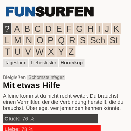
?
A
B
C
D
E
F
G
H
I
J
K
L
M
N
O
P
Q
R
S
Sch
St
T
U
V
W
X
Y
Z
Tagesform
Liebestester
Horoskop
Bleigießen
Schornsteinfeger
Mit etwas Hilfe
Alleine kommst du nicht recht weiter. Du brauchst
einen Vermittler, der die Verbindung herstellt, die du
brauchst. Überlege, wer jemanden kennen könnte.
Glück:
76 %
Liebe:
78 %