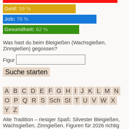
Geld:
59 %
Job:
76 %
Gesundheit:
62 %
Was hast du beim Bleigießen (Wachsgießen,
Zinngießen) gegossen?
Figur
Suche starten
A
B
C
D
E
F
G
H
I
J
K
L
M
N
O
P
Q
R
S
Sch
St
T
U
V
W
X
Y
Z
Alte Tradition – riesiger Spaß: Silvester Bleigießen,
Wachsgießen, Zinngießen. Figuren für 2026 richtig