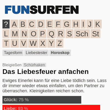
?
A
B
C
D
E
F
G
H
I
J
K
L
M
N
O
P
Q
R
S
Sch
St
T
U
V
W
X
Y
Z
Tagesform
Liebestester
Horoskop
Bleigießen
Schürhaken
Das Liebesfeuer anfachen
Ewiges Einerlei kann für eine Liebe tödlich sein. Lass
dir immer wieder etwas einfallen, um den Partner zu
überraschen. Kleinigkeiten reichen schon.
Glück:
75 %
Liebe:
93 %