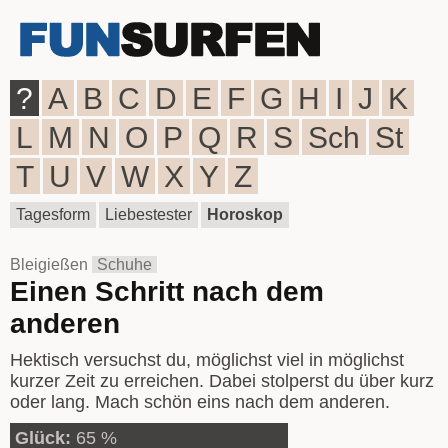
?
A
B
C
D
E
F
G
H
I
J
K
L
M
N
O
P
Q
R
S
Sch
St
T
U
V
W
X
Y
Z
Tagesform
Liebestester
Horoskop
Bleigießen
Schuhe
Einen Schritt nach dem
anderen
Hektisch versuchst du, möglichst viel in möglichst
kurzer Zeit zu erreichen. Dabei stolperst du über kurz
oder lang. Mach schön eins nach dem anderen.
Glück:
65 %