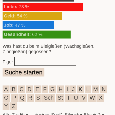
Liebe:
73 %
Geld:
54 %
Job:
47 %
Gesundheit:
62 %
Was hast du beim Bleigießen (Wachsgießen,
Zinngießen) gegossen?
Figur
Suche starten
A
B
C
D
E
F
G
H
I
J
K
L
M
N
O
P
Q
R
S
Sch
St
T
U
V
W
X
Y
Z
Alte Tradition – riesiger Spaß: Silvester Bleigießen,