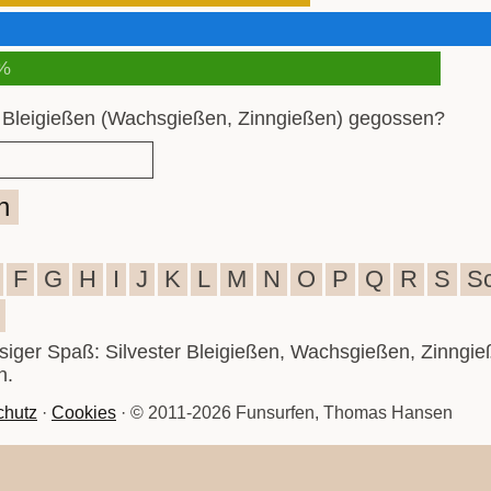
%
 Bleigießen (Wachsgießen, Zinngießen) gegossen?
n
F
G
H
I
J
K
L
M
N
O
P
Q
R
S
S
iesiger Spaß: Silvester Bleigießen, Wachsgießen, Zinngie
n.
chutz
·
Cookies
· © 2011-2026 Funsurfen, Thomas Hansen