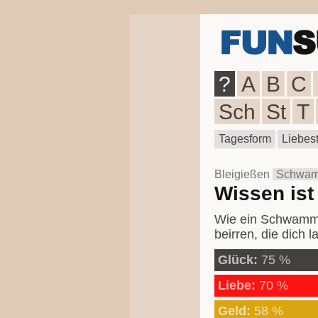
?
A
B
C
Sch
St
T
Tagesform
Liebest
Bleigießen
Schwa
Wissen ist
Wie ein Schwamm s
beirren, die dich 
Glück:
75 %
Liebe:
70 %
Geld:
58 %