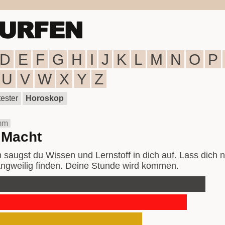
D
E
F
G
H
I
J
K
L
M
N
O
P
U
V
W
X
Y
Z
ester
Horoskop
mm
 Macht
augst du Wissen und Lernstoff in dich auf. Lass dich n
langweilig finden. Deine Stunde wird kommen.