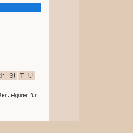
ch
St
T
U
ßen. Figuren für