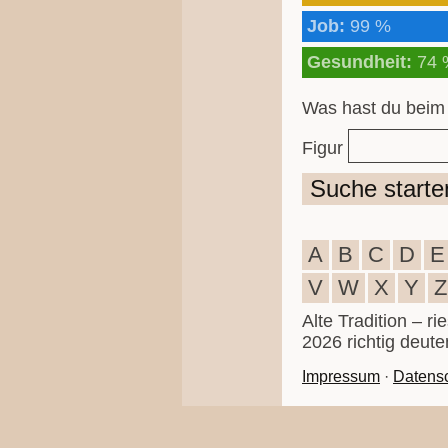
Job:
99 %
Gesundheit:
74 
Was hast du beim
Figur
Suche starte
A
B
C
D
E
V
W
X
Y
Z
Alte Tradition – r
2026 richtig deute
Impressum
·
Datens