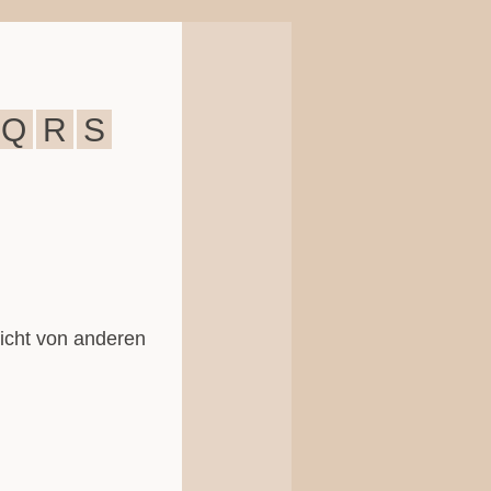
Q
R
S
icht von anderen