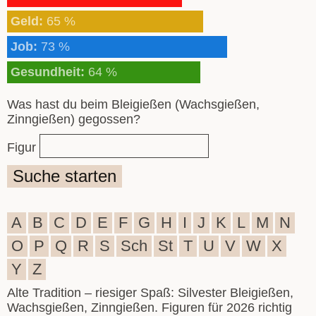
Geld:
65 %
Job:
73 %
Gesundheit:
64 %
Was hast du beim Bleigießen (Wachsgießen,
Zinngießen) gegossen?
Figur
Suche starten
A
B
C
D
E
F
G
H
I
J
K
L
M
N
O
P
Q
R
S
Sch
St
T
U
V
W
X
Y
Z
Alte Tradition – riesiger Spaß: Silvester Bleigießen,
Wachsgießen, Zinngießen. Figuren für 2026 richtig