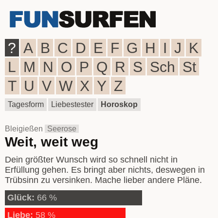
?
A
B
C
D
E
F
G
H
I
J
K
L
M
N
O
P
Q
R
S
Sch
St
T
U
V
W
X
Y
Z
Tagesform
Liebestester
Horoskop
Bleigießen
Seerose
Weit, weit weg
Dein größter Wunsch wird so schnell nicht in
Erfüllung gehen. Es bringt aber nichts, deswegen in
Trübsinn zu versinken. Mache lieber andere Pläne.
Glück:
66 %
Liebe:
58 %