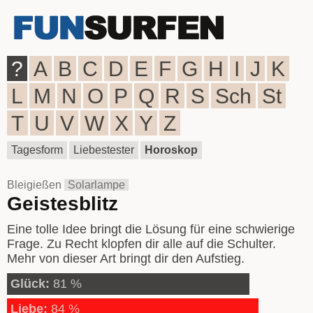
?
A
B
C
D
E
F
G
H
I
J
K
L
M
N
O
P
Q
R
S
Sch
St
T
U
V
W
X
Y
Z
Tagesform
Liebestester
Horoskop
Bleigießen
Solarlampe
Geistesblitz
Eine tolle Idee bringt die Lösung für eine schwierige
Frage. Zu Recht klopfen dir alle auf die Schulter.
Mehr von dieser Art bringt dir den Aufstieg.
Glück:
81 %
Liebe:
84 %