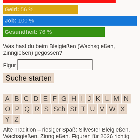
Geld:
56 %
Job:
100 %
Gesundheit:
76 %
Was hast du beim Bleigießen (Wachsgießen,
Zinngießen) gegossen?
Figur
Suche starten
A
B
C
D
E
F
G
H
I
J
K
L
M
N
O
P
Q
R
S
Sch
St
T
U
V
W
X
Y
Z
Alte Tradition – riesiger Spaß: Silvester Bleigießen,
Wachsgießen, Zinngießen. Figuren für 2026 richtig