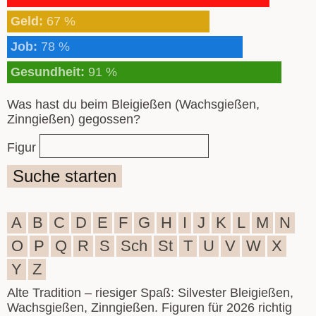
Geld:
67 %
Job:
78 %
Gesundheit:
91 %
Was hast du beim Bleigießen (Wachsgießen,
Zinngießen) gegossen?
Figur
Suche starten
A
B
C
D
E
F
G
H
I
J
K
L
M
N
O
P
Q
R
S
Sch
St
T
U
V
W
X
Y
Z
Alte Tradition – riesiger Spaß: Silvester Bleigießen,
Wachsgießen, Zinngießen. Figuren für 2026 richtig