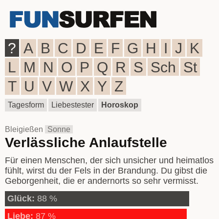
?
A
B
C
D
E
F
G
H
I
J
K
L
M
N
O
P
Q
R
S
Sch
St
T
U
V
W
X
Y
Z
Tagesform
Liebestester
Horoskop
Bleigießen
Sonne
Verlässliche Anlaufstelle
Für einen Menschen, der sich unsicher und heimatlos
fühlt, wirst du der Fels in der Brandung. Du gibst die
Geborgenheit, die er andernorts so sehr vermisst.
Glück:
88 %
Liebe:
87 %