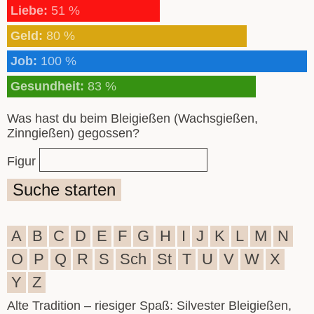
Liebe:
51 %
Geld:
80 %
Job:
100 %
Gesundheit:
83 %
Was hast du beim Bleigießen (Wachsgießen,
Zinngießen) gegossen?
Figur
Suche starten
A
B
C
D
E
F
G
H
I
J
K
L
M
N
O
P
Q
R
S
Sch
St
T
U
V
W
X
Y
Z
Alte Tradition – riesiger Spaß: Silvester Bleigießen,