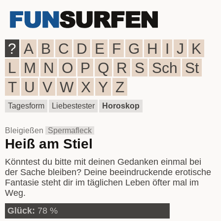
?
A
B
C
D
E
F
G
H
I
J
K
L
M
N
O
P
Q
R
S
Sch
St
T
U
V
W
X
Y
Z
Tagesform
Liebestester
Horoskop
Bleigießen
Spermafleck
Heiß am Stiel
Könntest du bitte mit deinen Gedanken einmal bei
der Sache bleiben? Deine beeindruckende erotische
Fantasie steht dir im täglichen Leben öfter mal im
Weg.
Glück:
78 %