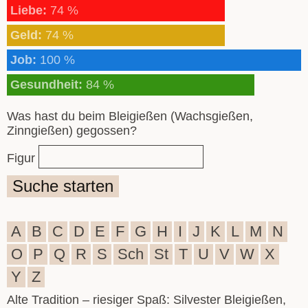
Liebe:
74 %
Geld:
74 %
Job:
100 %
Gesundheit:
84 %
Was hast du beim Bleigießen (Wachsgießen,
Zinngießen) gegossen?
Figur
Suche starten
A
B
C
D
E
F
G
H
I
J
K
L
M
N
O
P
Q
R
S
Sch
St
T
U
V
W
X
Y
Z
Alte Tradition – riesiger Spaß: Silvester Bleigießen,