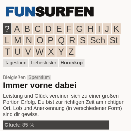
?
A
B
C
D
E
F
G
H
I
J
K
L
M
N
O
P
Q
R
S
Sch
St
T
U
V
W
X
Y
Z
Tagesform
Liebestester
Horoskop
Bleigießen
Spermium
Immer vorne dabei
Leistung und Glück vereinen sich zu einer großen
Portion Erfolg. Du bist zur richtigen Zeit am richtigen
Ort. Lob und Anerkennung (in verschiedener Form)
sind dir gewiss.
Glück:
85 %