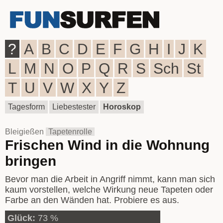
?
A
B
C
D
E
F
G
H
I
J
K
L
M
N
O
P
Q
R
S
Sch
St
T
U
V
W
X
Y
Z
Tagesform
Liebestester
Horoskop
Bleigießen
Tapetenrolle
Frischen Wind in die Wohnung
bringen
Bevor man die Arbeit in Angriff nimmt, kann man sich
kaum vorstellen, welche Wirkung neue Tapeten oder
Farbe an den Wänden hat. Probiere es aus.
Glück:
73 %