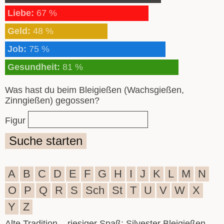
Liebe:
67 %
Geld:
48 %
Job:
75 %
Gesundheit:
81 %
Was hast du beim Bleigießen (Wachsgießen,
Zinngießen) gegossen?
Figur
Suche starten
A
B
C
D
E
F
G
H
I
J
K
L
M
N
O
P
Q
R
S
Sch
St
T
U
V
W
X
Y
Z
Alte Tradition – riesiger Spaß: Silvester Bleigießen,