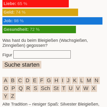
Liebe:
65 %
Geld:
74 %
Job:
98 %
Gesundheit:
72 %
Was hast du beim Bleigießen (Wachsgießen,
Zinngießen) gegossen?
Figur
Suche starten
A
B
C
D
E
F
G
H
I
J
K
L
M
N
O
P
Q
R
S
Sch
St
T
U
V
W
X
Y
Z
Alte Tradition – riesiger Spaß: Silvester Bleigießen,