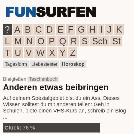
?
A
B
C
D
E
F
G
H
I
J
K
L
M
N
O
P
Q
R
S
Sch
St
T
U
V
W
X
Y
Z
Tagesform
Liebestester
Horoskop
Bleigießen
Taschenbuch
Anderen etwas beibringen
Auf deinem Spezialgebiet bist du ein Ass. Dieses
Wissen solltest du mit anderen teilen: Geh in
Schulen, biete einen VHS-Kurs an, schreib ein Blog
...
Glück:
76 %