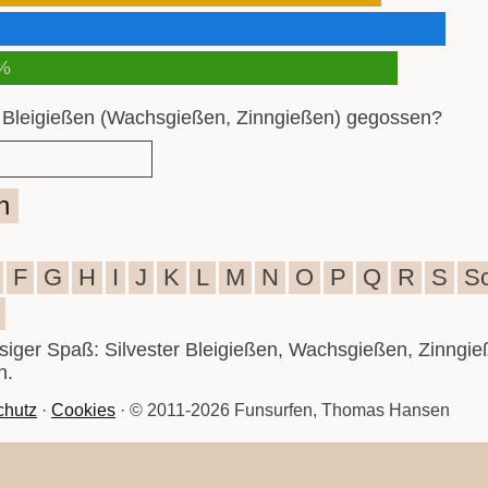
%
 Bleigießen (Wachsgießen, Zinngießen) gegossen?
n
F
G
H
I
J
K
L
M
N
O
P
Q
R
S
S
iesiger Spaß: Silvester Bleigießen, Wachsgießen, Zinngie
n.
chutz
·
Cookies
· © 2011-2026 Funsurfen, Thomas Hansen