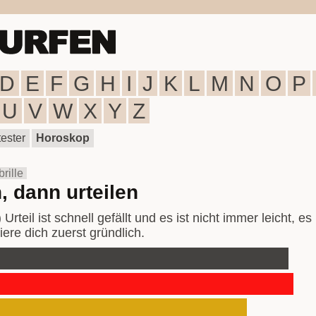
D
E
F
G
H
I
J
K
L
M
N
O
P
U
V
W
X
Y
Z
ester
Horoskop
rille
, dann urteilen
Urteil ist schnell gefällt und es ist nicht immer leicht, e
iere dich zuerst gründlich.