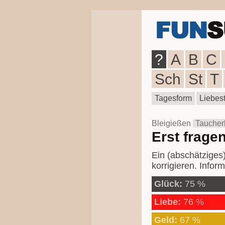
?
A
B
C
Sch
St
T
Tagesform
Liebest
Bleigießen
Taucherb
Erst fragen
Ein (abschätziges) 
korrigieren. Inform
Glück:
75 %
Liebe:
76 %
Geld:
67 %