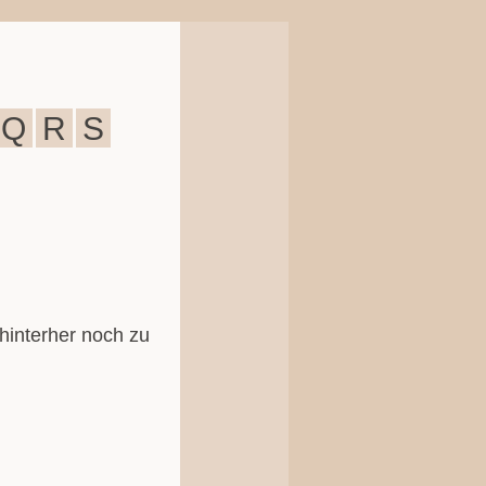
Q
R
S
s hinterher noch zu