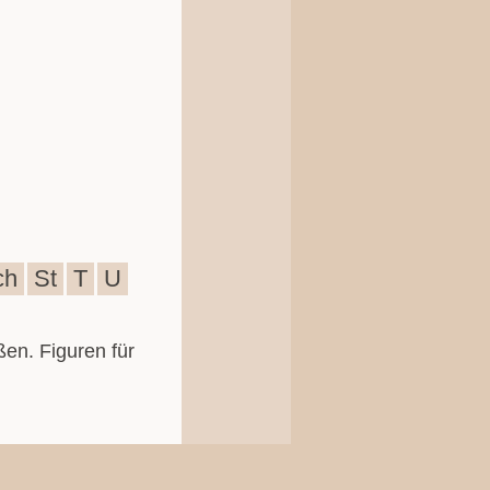
ch
St
T
U
ßen. Figuren für