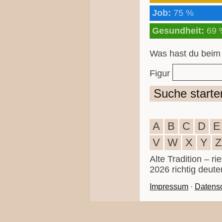
Job:
75 %
Gesundheit:
69 
Was hast du beim
Figur
Suche starte
A
B
C
D
E
V
W
X
Y
Z
Alte Tradition – r
2026 richtig deute
Impressum
·
Datens