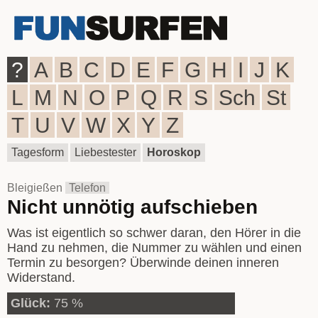
?
A
B
C
D
E
F
G
H
I
J
K
L
M
N
O
P
Q
R
S
Sch
St
T
U
V
W
X
Y
Z
Tagesform
Liebestester
Horoskop
Bleigießen
Telefon
Nicht unnötig aufschieben
Was ist eigentlich so schwer daran, den Hörer in die
Hand zu nehmen, die Nummer zu wählen und einen
Termin zu besorgen? Überwinde deinen inneren
Widerstand.
Glück:
75 %