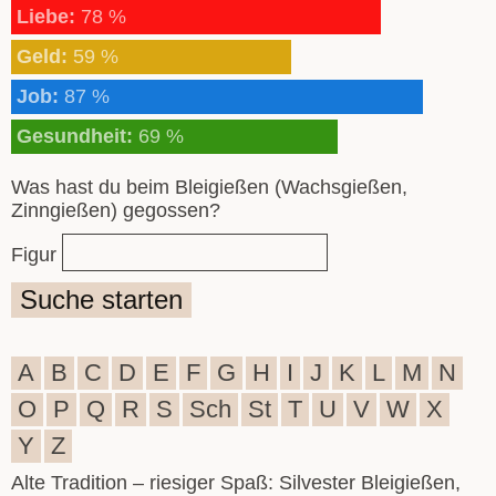
Liebe:
78 %
Geld:
59 %
Job:
87 %
Gesundheit:
69 %
Was hast du beim Bleigießen (Wachsgießen,
Zinngießen) gegossen?
Figur
Suche starten
A
B
C
D
E
F
G
H
I
J
K
L
M
N
O
P
Q
R
S
Sch
St
T
U
V
W
X
Y
Z
Alte Tradition – riesiger Spaß: Silvester Bleigießen,