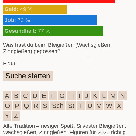
Geld:
49 %
Job:
72 %
Gesundheit:
77 %
Was hast du beim Bleigießen (Wachsgießen,
Zinngießen) gegossen?
Figur
Suche starten
A
B
C
D
E
F
G
H
I
J
K
L
M
N
O
P
Q
R
S
Sch
St
T
U
V
W
X
Y
Z
Alte Tradition – riesiger Spaß: Silvester Bleigießen,
Wachsgießen, Zinngießen. Figuren für 2026 richtig