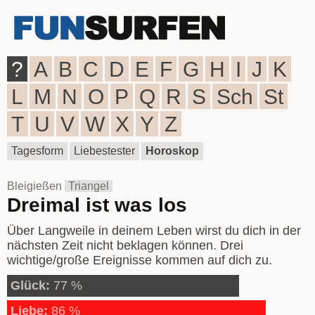
?
A
B
C
D
E
F
G
H
I
J
K
L
M
N
O
P
Q
R
S
Sch
St
T
U
V
W
X
Y
Z
Tagesform
Liebestester
Horoskop
Bleigießen
Triangel
Dreimal ist was los
Über Langweile in deinem Leben wirst du dich in der
nächsten Zeit nicht beklagen können. Drei
wichtige/große Ereignisse kommen auf dich zu.
Glück:
77 %
Liebe:
86 %