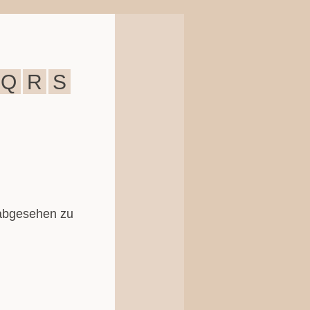
Q
R
S
 abgesehen zu