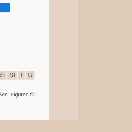
ch
St
T
U
ßen. Figuren für