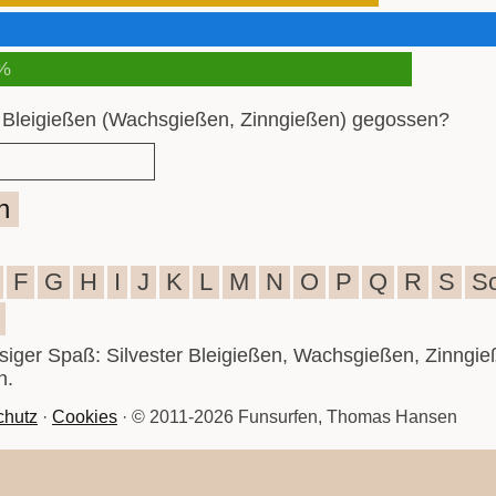
%
 Bleigießen (Wachsgießen, Zinngießen) gegossen?
n
F
G
H
I
J
K
L
M
N
O
P
Q
R
S
S
iesiger Spaß: Silvester Bleigießen, Wachsgießen, Zinngie
n.
chutz
·
Cookies
· © 2011-2026 Funsurfen, Thomas Hansen