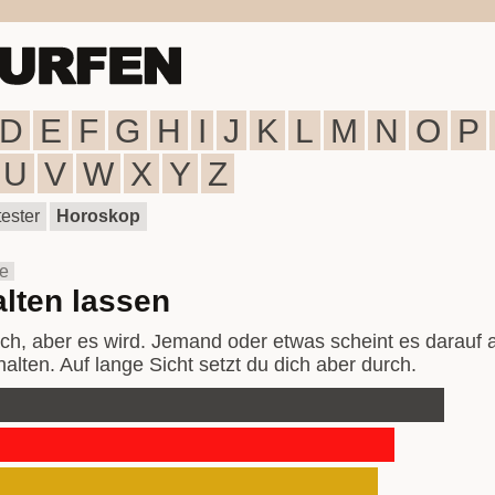
D
E
F
G
H
I
J
K
L
M
N
O
P
U
V
W
X
Y
Z
ester
Horoskop
e
alten lassen
fach, aber es wird. Jemand oder etwas scheint es darauf
alten. Auf lange Sicht setzt du dich aber durch.