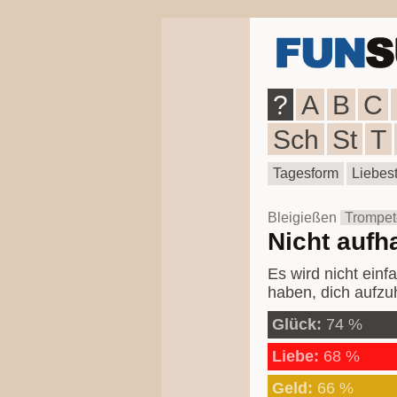
?
A
B
C
Sch
St
T
Tagesform
Liebest
Bleigießen
Trompet
Nicht aufh
Es wird nicht ein
haben, dich aufzuh
Glück:
74 %
Liebe:
68 %
Geld:
66 %