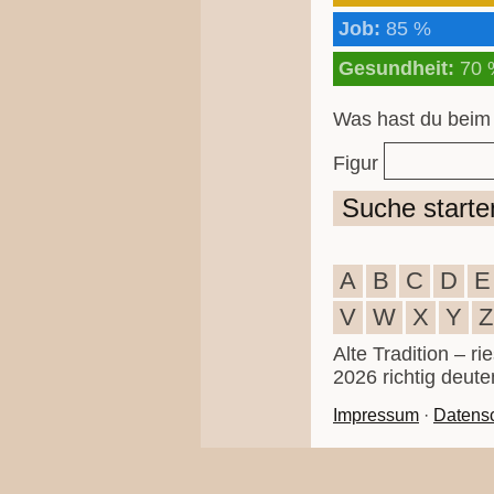
Job:
85 %
Gesundheit:
70 
Was hast du beim
Figur
Suche starte
A
B
C
D
E
V
W
X
Y
Z
Alte Tradition – r
2026 richtig deute
Impressum
·
Datens