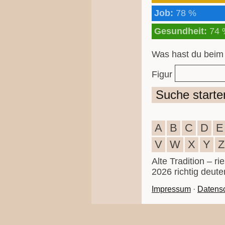
Job:
78 %
Gesundheit:
74 
Was hast du beim
Figur
Suche starte
A
B
C
D
E
V
W
X
Y
Z
Alte Tradition – r
2026 richtig deute
Impressum
·
Datens