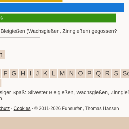
%
 Bleigießen (Wachsgießen, Zinngießen) gegossen?
n
F
G
H
I
J
K
L
M
N
O
P
Q
R
S
S
iesiger Spaß: Silvester Bleigießen, Wachsgießen, Zinngie
n.
chutz
·
Cookies
· © 2011-2026 Funsurfen, Thomas Hansen