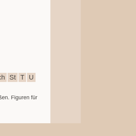
ch
St
T
U
ßen. Figuren für