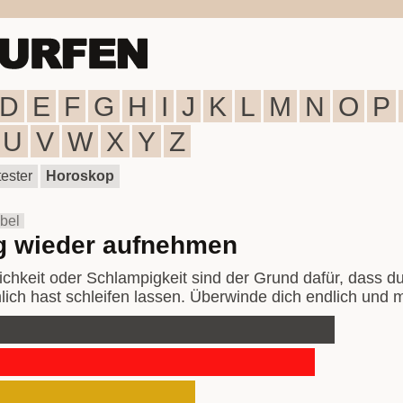
D
E
F
G
H
I
J
K
L
M
N
O
P
U
V
W
X
Y
Z
ester
Horoskop
bel
g wieder aufnehmen
chkeit oder Schlampigkeit sind der Grund dafür, dass du
lich hast schleifen lassen. Überwinde dich endlich und m