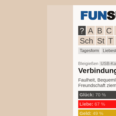
?
A
B
C
Sch
St
T
Tagesform
Liebest
Bleigießen
USB-Ka
Verbindun
Faulheit, Bequemli
Freundschaft ziem
Glück:
70 %
Liebe:
67 %
Geld:
49 %