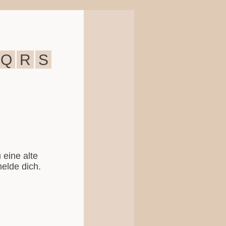
Q
R
S
 eine alte
elde dich.