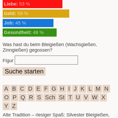
Liebe:
53 %
Geld:
59 %
Job:
45 %
Gesundheit:
48 %
Was hast du beim Bleigießen (Wachsgießen,
Zinngießen) gegossen?
Figur
Suche starten
A
B
C
D
E
F
G
H
I
J
K
L
M
N
O
P
Q
R
S
Sch
St
T
U
V
W
X
Y
Z
Alte Tradition – riesiger Spaß: Silvester Bleigießen,