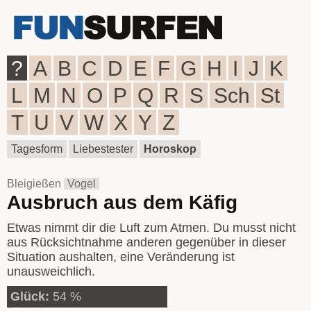
?
A
B
C
D
E
F
G
H
I
J
K
L
M
N
O
P
Q
R
S
Sch
St
T
U
V
W
X
Y
Z
Tagesform
Liebestester
Horoskop
Bleigießen
Vogel
Ausbruch aus dem Käfig
Etwas nimmt dir die Luft zum Atmen. Du musst nicht
aus Rücksichtnahme anderen gegenüber in dieser
Situation aushalten, eine Veränderung ist
unausweichlich.
Glück:
54 %