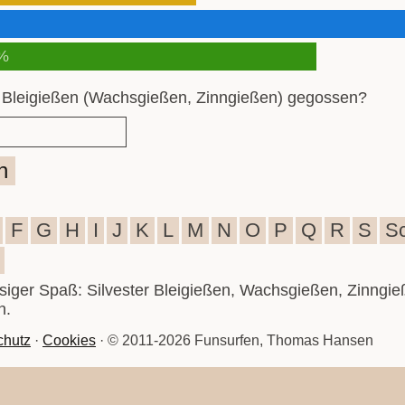
%
 Bleigießen (Wachsgießen, Zinngießen) gegossen?
n
F
G
H
I
J
K
L
M
N
O
P
Q
R
S
S
iesiger Spaß: Silvester Bleigießen, Wachsgießen, Zinngie
n.
chutz
·
Cookies
· © 2011-2026 Funsurfen, Thomas Hansen