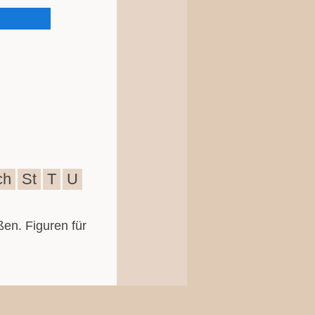
ch
St
T
U
ßen. Figuren für