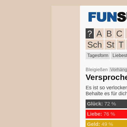
?
A
B
C
Sch
St
T
Tagesform
Liebest
Bleigießen
Vorhäng
Versproche
Es ist so verlocke
Behalte es für dic
Glück:
72 %
Liebe:
76 %
Geld:
49 %