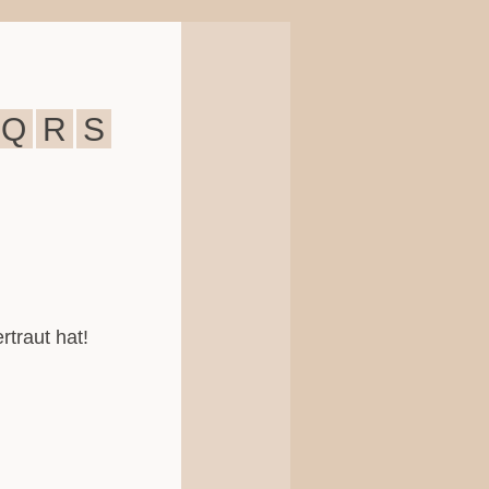
Q
R
S
rtraut hat!