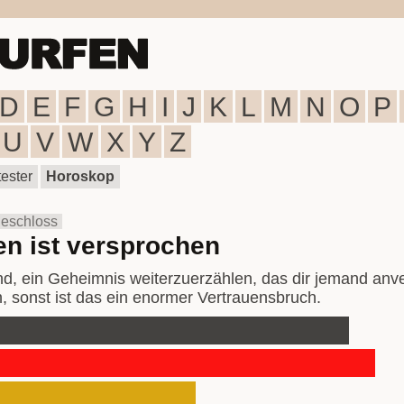
D
E
F
G
H
I
J
K
L
M
N
O
P
U
V
W
X
Y
Z
ester
Horoskop
eschloss
n ist versprochen
nd, ein Geheimnis weiterzuerzählen, das dir jemand anve
h, sonst ist das ein enormer Vertrauensbruch.