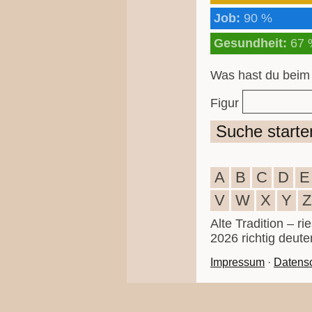
Job:
90 %
Gesundheit:
67 
Was hast du beim
Figur
Suche starte
A
B
C
D
E
V
W
X
Y
Z
Alte Tradition – r
2026 richtig deute
Impressum
·
Datens