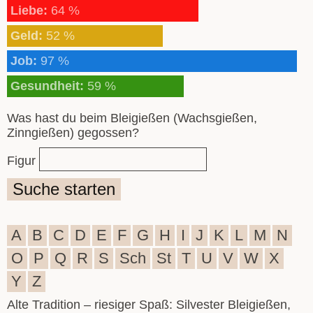
Liebe:
64 %
Geld:
52 %
Job:
97 %
Gesundheit:
59 %
Was hast du beim Bleigießen (Wachsgießen,
Zinngießen) gegossen?
Figur
Suche starten
A
B
C
D
E
F
G
H
I
J
K
L
M
N
O
P
Q
R
S
Sch
St
T
U
V
W
X
Y
Z
Alte Tradition – riesiger Spaß: Silvester Bleigießen,