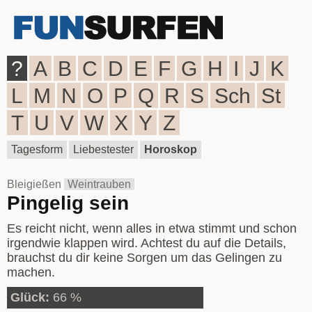
?
A
B
C
D
E
F
G
H
I
J
K
L
M
N
O
P
Q
R
S
Sch
St
T
U
V
W
X
Y
Z
Tagesform
Liebestester
Horoskop
Bleigießen
Weintrauben
Pingelig sein
Es reicht nicht, wenn alles in etwa stimmt und schon
irgendwie klappen wird. Achtest du auf die Details,
brauchst du dir keine Sorgen um das Gelingen zu
machen.
Glück:
66 %