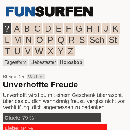
?
A
B
C
D
E
F
G
H
I
J
K
L
M
N
O
P
Q
R
S
Sch
St
T
U
V
W
X
Y
Z
Tagesform
Liebestester
Horoskop
Bleigießen
Wichtel
Unverhoffte Freude
Unverhofft wirst du mit einem Geschenk überrascht,
über das du dich wahnsinnig freust. Vergiss nicht vor
Verblüffung, dich angemessen zu bedanken.
Glück:
79 %
Liebe:
84 %