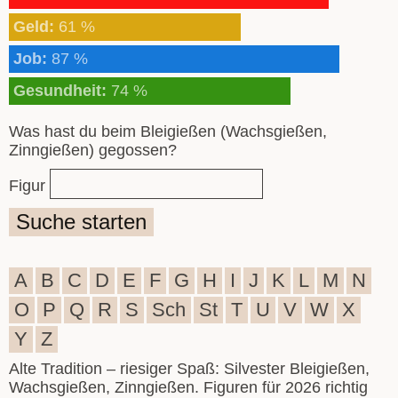
Geld:
61 %
Job:
87 %
Gesundheit:
74 %
Was hast du beim Bleigießen (Wachsgießen,
Zinngießen) gegossen?
Figur
Suche starten
A
B
C
D
E
F
G
H
I
J
K
L
M
N
O
P
Q
R
S
Sch
St
T
U
V
W
X
Y
Z
Alte Tradition – riesiger Spaß: Silvester Bleigießen,
Wachsgießen, Zinngießen. Figuren für 2026 richtig